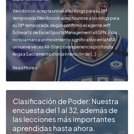
Westbrook acepta unirse a los Kings para su 18ª
temporada Westbrook acepta unirse a los Kings para
su 18ª temporada, según confirmó el agente Jeff
Schwartz de Excel Sports Management a ESPN. Esta
noticia marca un movimiento significativo en la NBA:
un nueve veces All-Star con experiencia profunda
llega a Sacramento con la intención de […]
Westbrook
Read More »
acepta
unirse
a
los
Clasificación de Poder: Nuestra
Kings
encuesta del 1 al 32, además de
para
las lecciones más importantes
su
18ª
aprendidas hasta ahora.
temporada