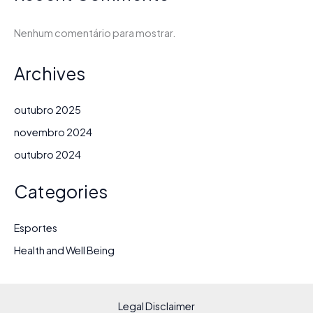
de
entrenador
Nenhum comentário para mostrar.
en
los
Archives
Titans.
outubro 2025
novembro 2024
outubro 2024
Categories
Esportes
Health and Well Being
Legal Disclaimer