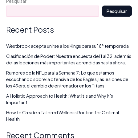
Pesquisar
7:
Pesquisar
Lo
que
Recent Posts
estamos
escuchando
sobre
Westbrook acepta unirse a los Kings para su 18ª temporada
la
Clasificación de Poder: Nuestra encuesta del 1 al 32, además
ofensiva
de las lecciones más importantes aprendidas hasta ahora.
de
Rumores de la NFL para la Semana 7: Lo que estamos
los
escuchando sobre la ofensiva de los Eagles, las lesiones de
Eagles,
los 49ers, el cambio de entrenador en los Titans.
las
lesiones
A Holistic Approach to Health: What It Is and Why It’s
Important
de
los
How to Create a Tailored Wellness Routine for Optimal
49ers,
Health
el
cambio
Recent Comments