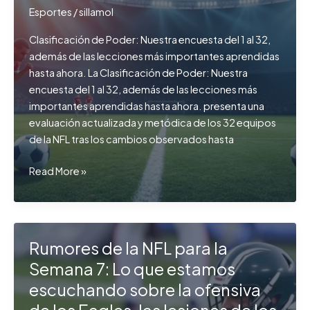
Esportes
/
sillamol
Clasificación de Poder: Nuestra encuesta del 1 al 32,
además de las lecciones más importantes aprendidas
hasta ahora. La Clasificación de Poder: Nuestra
encuesta del 1 al 32, además de las lecciones más
importantes aprendidas hasta ahora. presenta una
evaluación actualizada y metódica de los 32 equipos
de la NFL tras los cambios observados hasta
Clasificación
Read More »
de
Poder:
Nuestra
encuesta
Rumores de la NFL para la
del
Semana 7: Lo que estamos
1
escuchando sobre la ofensiva
al
32,