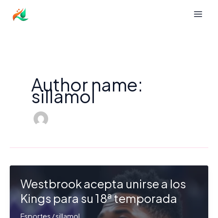
Ir
para
o
conteúdo
Author name:
sillamol
Westbrook acepta unirse a los
Kings para su 18ª temporada
Esportes
/
sillamol